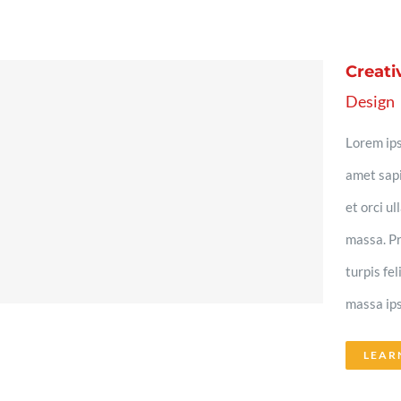
Creati
Design
Lorem ips
amet sapi
et orci u
massa. Pr
turpis fe
massa ips
LEAR