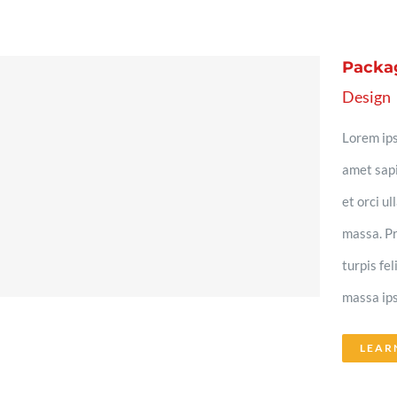
Packa
Design
Lorem ips
amet sapi
et orci u
massa. Pr
turpis fe
massa ips
LEAR