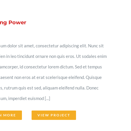
ing Power
um dolor sit amet, consectetur adipiscing elit. Nunc sit
en in leo tincidunt ornare non quis eros. Ut sodales enim
llamcorper, id consectetur lorem dictum. Sed et tempus
aesent non eros at erat scelerisque eleifend. Quisque
lis, rutrum quis est sed, aliquam eleifend nulla. Donec
um, imperdiet euismod [...]
N MORE
VIEW PROJECT