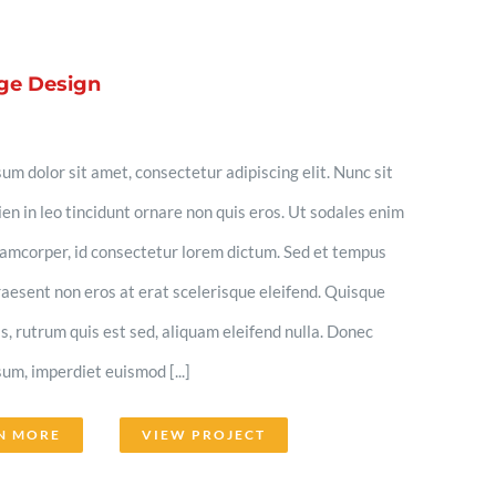
ge Design
um dolor sit amet, consectetur adipiscing elit. Nunc sit
en in leo tincidunt ornare non quis eros. Ut sodales enim
llamcorper, id consectetur lorem dictum. Sed et tempus
aesent non eros at erat scelerisque eleifend. Quisque
lis, rutrum quis est sed, aliquam eleifend nulla. Donec
um, imperdiet euismod [...]
N MORE
VIEW PROJECT