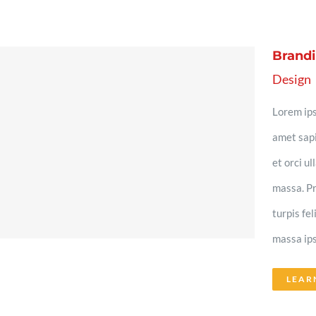
Brandi
Design
Lorem ips
amet sapi
et orci u
massa. Pr
turpis fe
massa ips
LEAR