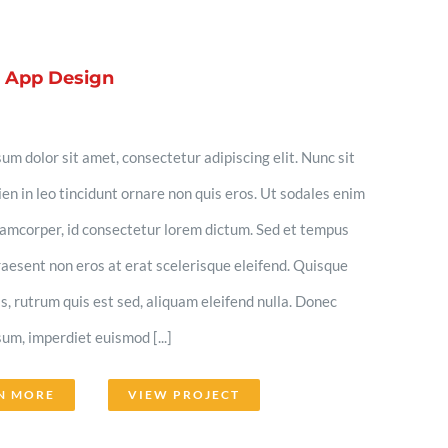
e App Design
um dolor sit amet, consectetur adipiscing elit. Nunc sit
en in leo tincidunt ornare non quis eros. Ut sodales enim
llamcorper, id consectetur lorem dictum. Sed et tempus
aesent non eros at erat scelerisque eleifend. Quisque
lis, rutrum quis est sed, aliquam eleifend nulla. Donec
um, imperdiet euismod [...]
N MORE
VIEW PROJECT