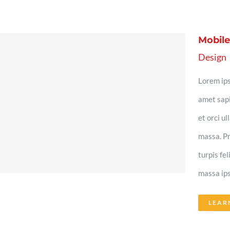
Mobil
Design
Lorem ips
amet sapi
et orci u
massa. Pr
turpis fe
massa ips
LEAR