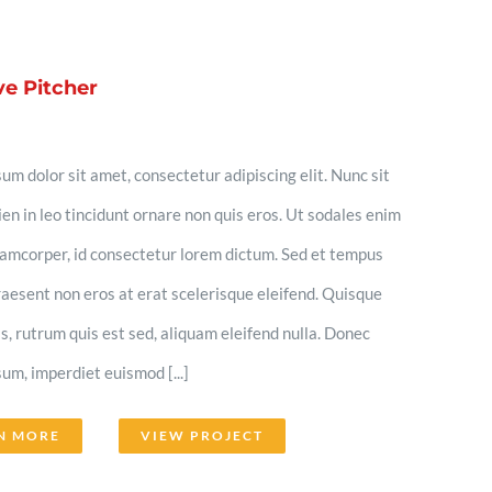
ve Pitcher
um dolor sit amet, consectetur adipiscing elit. Nunc sit
en in leo tincidunt ornare non quis eros. Ut sodales enim
llamcorper, id consectetur lorem dictum. Sed et tempus
aesent non eros at erat scelerisque eleifend. Quisque
lis, rutrum quis est sed, aliquam eleifend nulla. Donec
um, imperdiet euismod [...]
N MORE
VIEW PROJECT