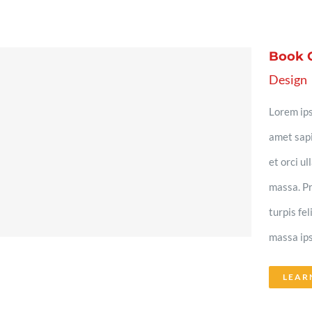
Book 
Design
Lorem ips
amet sapi
et orci u
massa. Pr
turpis fe
massa ips
LEAR