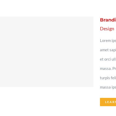
Brand
Design
Lorem ips
amet sapi
et orci u
massa. Pr
turpis fe
massa ips
LEAR