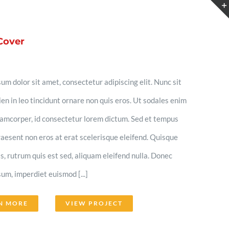
Cover
um dolor sit amet, consectetur adipiscing elit. Nunc sit
en in leo tincidunt ornare non quis eros. Ut sodales enim
llamcorper, id consectetur lorem dictum. Sed et tempus
aesent non eros at erat scelerisque eleifend. Quisque
lis, rutrum quis est sed, aliquam eleifend nulla. Donec
um, imperdiet euismod [...]
N MORE
VIEW PROJECT